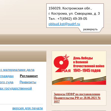
156029, Костромская обл.,
г. Кострома, ул. Скворцова, д. 3
Тел.: +7(4942) 49-39-05
oblsud.kst@sudrf.ru
показать на карте
развернуть
 с материалами дела
 граждан
Регламент
ого суда
Реквизиты
ах государственной
Запросы ОПФР по постановлению
Правительства РФ от 28.06.2021 №
1037
версия для печати