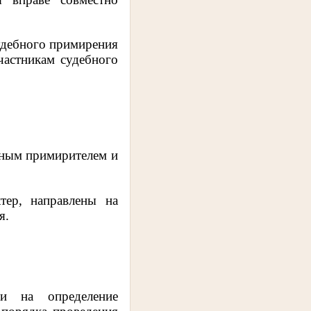
судебного примирения
частникам судебного
бным примирителем и
тер, направлены на
я.
и на определение