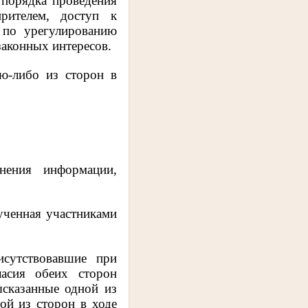
 порядка проведения
рителем, доступ к
 по урегулированию
законных интересов.
ю-либо из сторон в
нения информации,
ученная участниками
исутствовавшие при
ласия обеих сторон
ысказанные одной из
ой из сторон в ходе