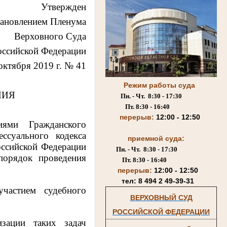
Утвержден
тановлением Пленума
Верховного Суда
оссийской Федерации
октября 2019 г. № 41
Режим работы суда
НИЯ
Пн. - Чт. 8:30 - 17:30
Пт. 8:30 - 16:40
перерыв:
12:00 - 12:50
иями Гражданского
ссуального кодекса
приемной суда:
оссийской Федерации
Пн. - Чт. 8:30 - 17:30
порядок проведения
Пт. 8:30 - 16:40
перерыв:
12:00 - 12:50
тел: 8 494 2 49-39-31
частием судебного
ВЕРХОВНЫЙ СУД
РОССИЙСКОЙ ФЕДЕРАЦИИ
изации таких задач