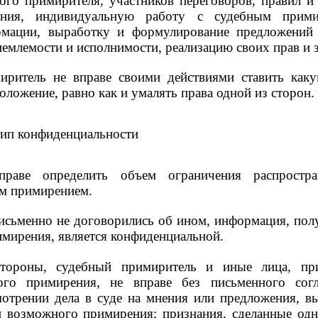
ого примирителя, участников переговоров, правил и
ения, индивидуальную работу с судебным прими
мации, выработку и формулирование предложений
иемлемости и исполнимости, реализацию своих прав и 
ритель не вправе своими действиями ставить каку
ложение, равно как и умалять права одной из сторон.
цип конфиденциальности
раве определить объем ограничения распростра
ым примирением.
исьменно не договорились об ином, информация, пол
имирения, является конфиденциальной.
стороны, судебный примиритель и иные лица, пр
ого примирения, не вправе без письменного сог
мотрении дела в суде на мнения или предложения, в
 возможного примирения; признания, сделанные одн