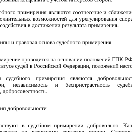
дебного примирения являются соотнесение и сближени
полнительных возможностей для урегулирования спора
 содействия в достижении результата примирения.
ципы и правовая основа судебного примирения
имирение проводится на основании положений ГПК 
статусе судей в Российской Федерации, положений наст
 судебного примирения являются добровольность
он, независимость и беспристрастность судеб
 добросовестность.
цип добровольности
аствуют в судебном примирении добровольно. Кан
еляется по взаимному согласию сторон. Сторон