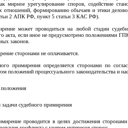
как мирное урегулирование споров, содействие ста
х отношений, формированию обычаев и этики деловог
атьи 2 АПК РФ, пункт 5 статьи 3 КАС РФ).
ирение может проводиться на любой стадии судебн
го акта, если иное не предусмотрено положениями 
ных законов.
рение сторонами не оплачивается.
ного примирения определяется сторонами по согла
ом положений процессуального законодательства и на
е положения
и задачи судебного примирения
имирение проводится в целях достижения сторонам
ирования конфликта с учетом интересов сторон.