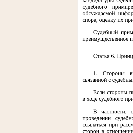
кандидатуры судебн
судебного примир
обсуждаемой инфор
спора, оценку их пр
Судебный прими
преимущественное по
Статья 6. Прин
1. Стороны вп
связанной с судебн
Если стороны п
в ходе судебного пр
В частности, 
проведении судебн
ссылаться при расс
сторон в отношении