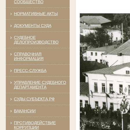
СООБЩЕСТВО
НОРМАТИВНЫЕ АКТЫ
ДОКУМЕНТЫ СУДА
СУДЕБНОЕ
ДЕЛОПРОИЗВОДСТВО
СПРАВОЧНАЯ
ИНФОРМАЦИЯ
ПРЕСС-СЛУЖБА
УПРАВЛЕНИЕ СУДЕБНОГО
ДЕПАРТАМЕНТА
СУДЫ СУБЪЕКТА РФ
ВАКАНСИИ
ПРОТИВОДЕЙСТВИЕ
КОРРУПЦИИ