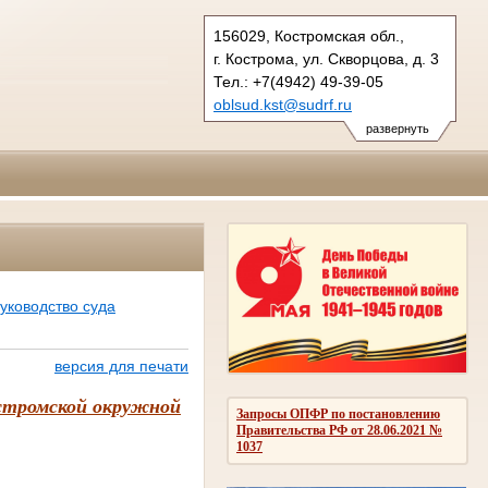
156029, Костромская обл.,
г. Кострома, ул. Скворцова, д. 3
Тел.: +7(4942) 49-39-05
oblsud.kst@sudrf.ru
показать на карте
развернуть
уководство суда
версия для печати
Костромской окружной
Запросы ОПФР по постановлению
Правительства РФ от 28.06.2021 №
1037