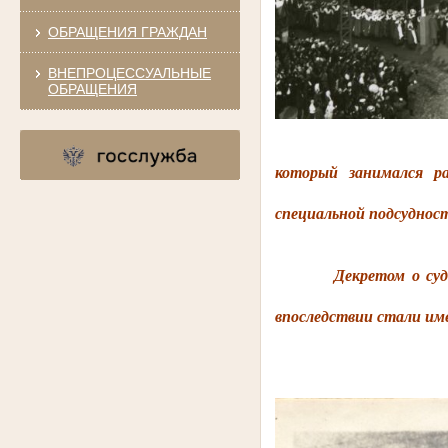
ОБРАЩЕНИЯ ГРАЖДАН
ВНЕПРОЦЕССУАЛЬНЫЕ
ОБРАЩЕНИЯ
который занимался ра
специальной подсудност
Декретом о суде № 1
впоследствии стали им