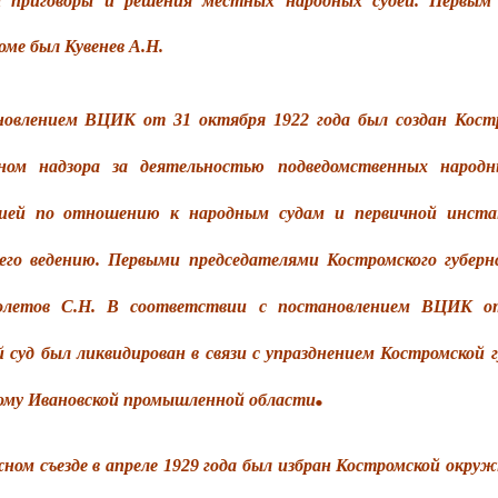
а приговоры и решения местных народных судей. Первым
роме был Кувенев А.Н.
овлением ВЦИК от 31 октября 1922 года был создан Костр
аном надзора за деятельностью подведомственных народ
ией по отношению к народным судам и первичной инстан
его ведению. Первыми председателями Костромского губернс
иолетов С.Н. В соответствии с постановлением ВЦИК от
 суд был ликвидирован в связи с упразднением Костромской 
.
ому Ивановской промышленной области
ом съезде в апреле 1929 года был избран Костромской окружно