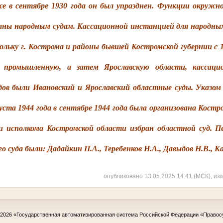
е в сентябре 1930 года он был упразднен. Функции окружно
аны народным судам. Кассационной инстанцией для народных 
ольку г. Кострома и районы бывшей Костромской губернии с 1
ю промышленную, а затем Ярославскую области, кассаци
дов были Ивановский и Ярославский областные суды. Указом
ста 1944 года в сентябре 1944 года была организована Костр
и исполкома Костромской области избран областной суд. 
 суда были: Дадайкин П.А., Теребенков Н.А., Давыдов Н.В., Ка
опубликовано 13.05.2025 14:41 (МСК), из
-2026
«Государственная автоматизированная система Российской Федерации «Правос