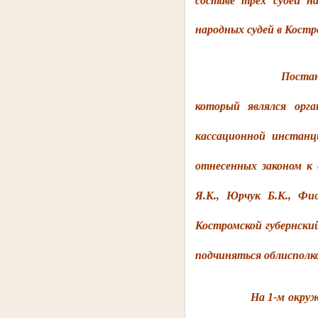
составе трех судей н
народных судей в Кост
Постан
который являлся орг
кассационной инстанц
отнесенных законом к 
Я.К., Юрчук Б.К., Ф
Костромской губернский
подчиняться облисполк
На 1-м окружн